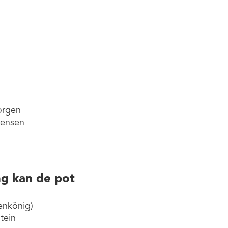
orgen
Jensen
g kan de pot
enkönig)
tein