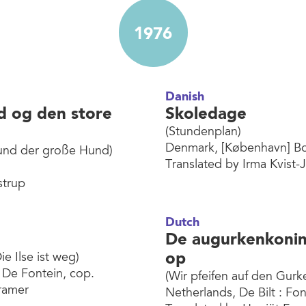
1976
Danish
d og den store
Skoledage
(Stundenplan)
Denmark, [København] B
und der große Hund)
Translated by Irma Kvist-
strup
Dutch
De augurkenkonin
op
ie Ilse ist weg)
: De Fontein, cop.
(Wir pfeifen auf den Gurk
Kramer
Netherlands, De Bilt : Fon