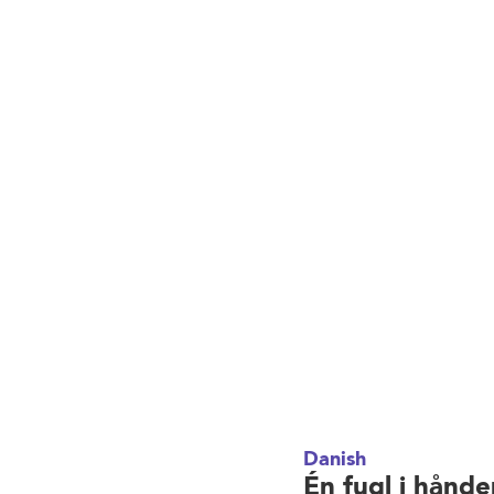
Danish
Én fugl i hånd