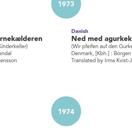
1973
Danish
ørnekælderen
Ned med agurke
inderkeller)
(Wir pfeifen auf den Gurk
endal
Denmark, [Kbh.] : Borgen
vensson
Translated by Irma Kvist-
1974