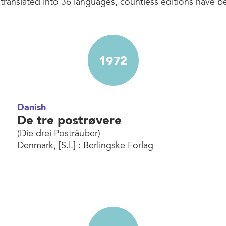
translated into 36 languages, countless editions have b
1972
Danish
De tre postrøvere
(Die drei Posträuber)
Denmark, [S.l.] : Berlingske Forlag