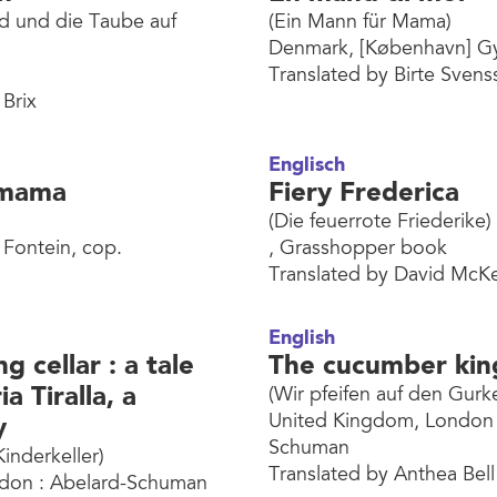
nd und die Taube auf
(Ein Mann für Mama)
Denmark, [København] G
Translated by Birte Svens
 Brix
Englisch
 mama
Fiery Frederica
(Die feuerrote Friederike)
 Fontein, cop.
, Grasshopper book
Translated by David McK
English
g cellar : a tale
The cucumber kin
a Tiralla, a
(Wir pfeifen auf den Gurk
United Kingdom, London :
y
Schuman
inderkeller)
Translated by Anthea Bell
don : Abelard-Schuman