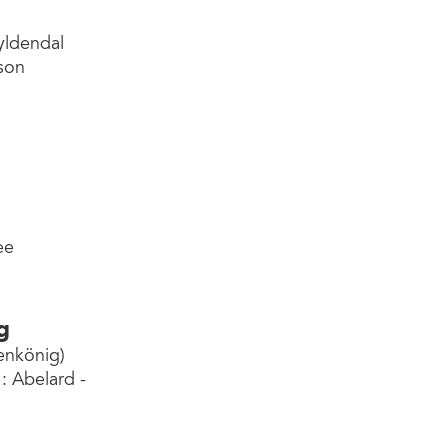
yldendal
son
ee
g
enkönig)
 Abelard -