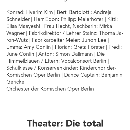
Konrad: Hyerim Kim | Berti Bartolotti: An­dre­ja
Schnei­der | Herr Egon: Phi­lipp Mei­er­hö­fer | Kitti:
Elisa Maayeshi | Frau Hecht, Nachbarin: Mir­ka
Wag­ner | Fabrikdirektor / Lehrer Stainz: Tho­ma Ja­
ron­-Wutz | Fabrikarbeiter Meier: Jun­oh Lee­ |
Emma: Amy Conlin | Florian: Greta Förster | Fredi:
June Conlin | Anton: Simon Dallmann | Die
Himmelblauen / Eltern: Vocal­con­sort Berlin |
Schulklasse / Konservenkinder: Kin­der­chor­ der­
Ko­misch­en Oper Ber­lin | Dance Captain: Ben­ja­min
Ge­rick­e
Or­ches­ter­ der­ Ko­misch­en Oper Ber­lin
Theater: Die total