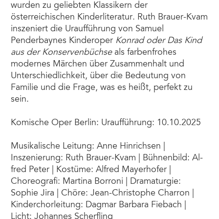
wurden zu geliebten Klassikern der
österreichischen Kinderliteratur. Ruth Brauer-Kvam
inszeniert die Uraufführung von Samuel
Penderbaynes Kinderoper
Konrad oder Das Kind
aus der Konservenbüchse
als farbenfrohes
modernes Märchen über Zusammenhalt und
Unterschiedlichkeit, über die Bedeutung von
Familie und die Frage, was es heißt, perfekt zu
sein.
Komische Oper Berlin: Uraufführung: 10.10.2025
Musikalische Leitung: An­ne Hin­rich­sen |
Inszenierung: Ruth Brau­er-­Kvam | Bühnenbild: Al­
fred Pe­ter | Kostüme: Al­fred Ma­yer­ho­fer |
Choreografi: Mar­ti­na Bor­roni | Dramaturgie:
Sophie Jira | Chöre: Jean-Chris­tophe Char­ron |
Kinderchorleitung: Dag­mar Bar­ba­ra Fie­bach |
Licht: Jo­han­nes Scherf­ling