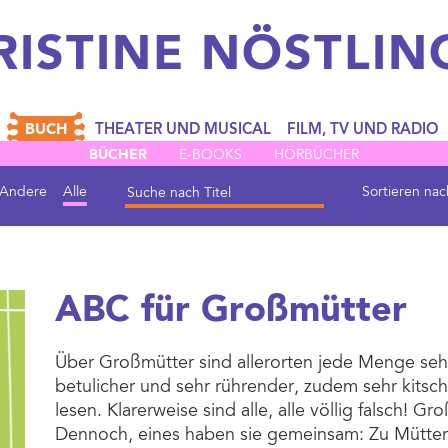
RISTINE
NÖSTLIN
BUCH
THEATER UND MUSICAL
FILM, TV UND RADIO
BÜCHER
E-BOOKS
HÖRBÜCHER
Andere
Alle
Sortieren nac
ABC für Großmütter
Über Großmütter sind allerorten jede Menge sehr 
betulicher und sehr rührender, zudem sehr kitsch
lesen. Klarerweise sind alle, alle völlig falsch! G
Dennoch, eines haben sie gemeinsam: Zu Müttern 