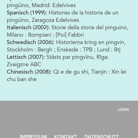
pingüino, Madrid: Edelvives
Spanisch (1999):
Historias de la historia de un
pingüino, Zaragoza Edelvives
Italienisch (2002):
Storie della storia del pinguino,
Milano : Bompiani : [Poi] Fabbri
Schwedisch (2006):
Historierna kring en pingvin,
Stockholm : Bergh ; Enskede : TPB ; Lund : Btj
Lettisch (2007):
Stāsts par pingvīnu, Rīga:
Zvaigzne ABC
Chinesisch (2008):
Qi e de gu shi, Tianjin : Xin lei
chu ban she
LOGIN
IMPRESSUM
KONTAKT
DATENSCHUTZ