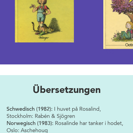
1981
1995
Übersetzungen
Schwedisch (1982):
I huvet på Rosalind,
Stockholm: Rabén & Sjögren
Norwegisch (1983):
Rosalinde har tanker i hodet,
Oslo: Aschehoug