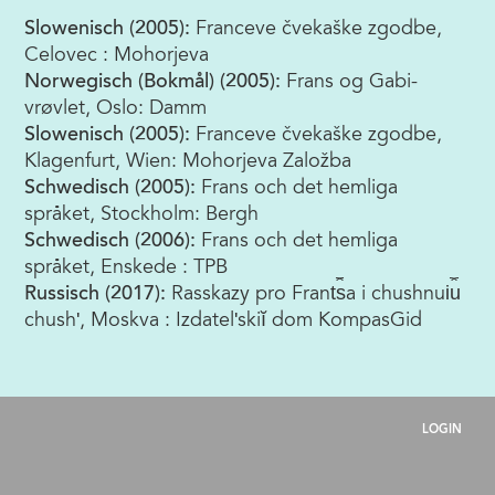
Slowenisch (2005):
Franceve čvekaške zgodbe,
Celovec : Mohorjeva
Norwegisch (Bokmål) (2005):
Frans og Gabi-
vrøvlet, Oslo: Damm
Slowenisch (2005):
Franceve čvekaške zgodbe,
Klagenfurt, Wien: Mohorjeva Založba
Schwedisch (2005):
Frans och det hemliga
språket, Stockholm: Bergh
Schwedisch (2006):
Frans och det hemliga
språket, Enskede : TPB
Russisch (2017):
Rasskazy pro Frant︠s︡a i chushnui︠u︡
chushʹ, Moskva : Izdatelʹskiĭ dom KompasGid
LOGIN