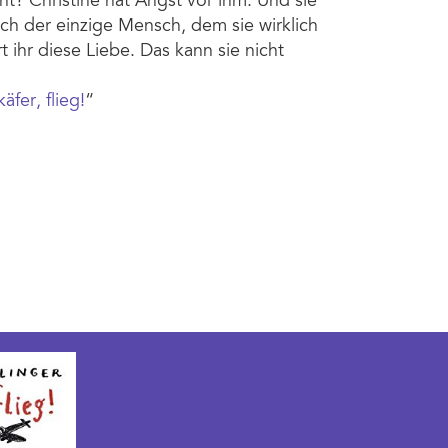
ht? Christine hat Angst vor ihm. Und sie
och der einzige Mensch, dem sie wirklich
rt ihr diese Liebe. Das kann sie nicht
äfer, flieg!
“