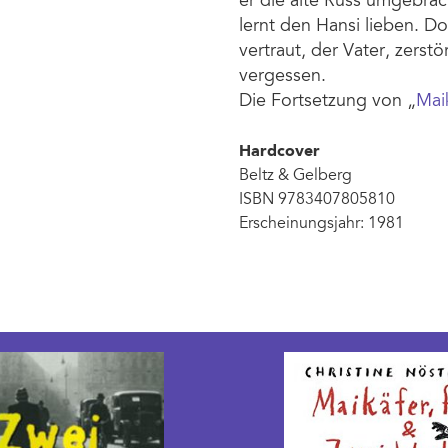
er die alte Russ umgebrac
lernt den Hansi lieben. D
vertraut, der Vater, zerstö
vergessen.
Die Fortsetzung von „
Maik
Hardcover
Beltz & Gelberg
ISBN 9783407805810
Erscheinungsjahr: 1981