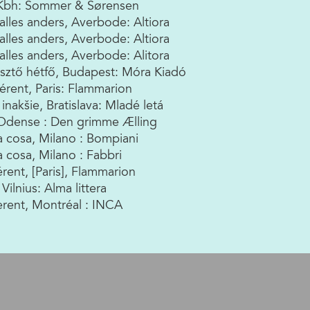
 Kbh: Sommer & Sørensen
 alles anders, Averbode: Altiora
 alles anders, Averbode: Altiora
 alles anders, Averbode: Alitora
sztő hétfő, Budapest: Móra Kiadó
férent, Paris: Flammarion
inakšie, Bratislava: Mladé letá
Odense : Den grimme Ælling
ltra cosa, Milano : Bompiani
tra cosa, Milano : Fabbri
érent, [Paris], Flammarion
 Vilnius: Alma littera
ferent, Montréal : INCA