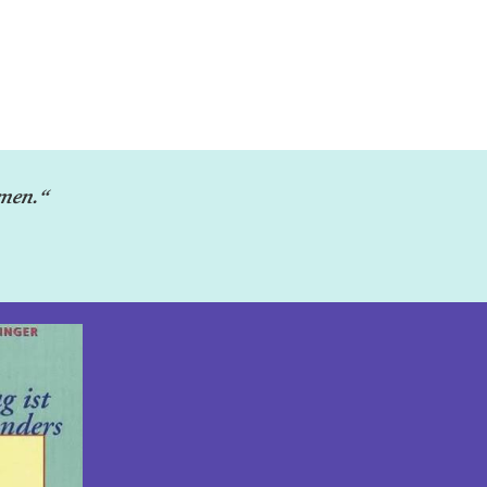
hmen.“