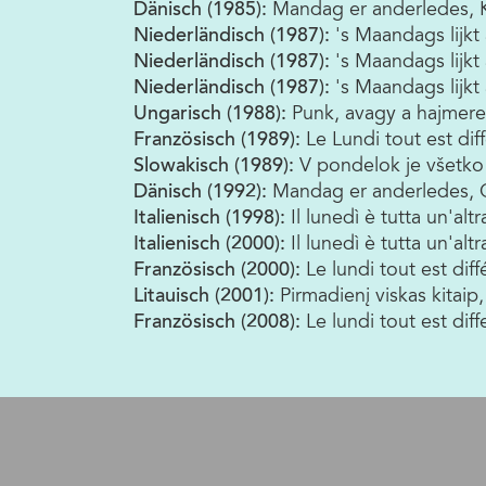
Dänisch (1985):
Mandag er anderledes,
Niederländisch (1987):
's Maandags lijkt
Niederländisch (1987):
's Maandags lijkt
Niederländisch (1987):
's Maandags lijkt
Ungarisch (1988):
Punk, avagy a hajmere
Französisch (1989):
Le Lundi tout est dif
Slowakisch (1989):
V pondelok je všetko 
Dänisch (1992):
Mandag er anderledes, 
Italienisch (1998):
Il lunedì è tutta un'a
Italienisch (2000):
Il lunedì è tutta un'al
Französisch (2000):
Le lundi tout est diff
Litauisch (2001):
Pirmadienį viskas kitaip,
Französisch (2008):
Le lundi tout est dif