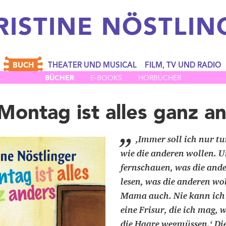
RISTINE
NÖSTLIN
BUCH
THEATER UND MUSICAL
FILM, TV UND RADIO
BÜCHER
E-BOOKS
HÖRBÜCHER
ontag ist alles ganz a
„
,Immer soll ich nur t
wie die anderen wollen. U
fernschauen, was die ande
lesen, was die anderen wol
Mama auch. Nie kann ich t
eine Frisur, die ich mag,
die Haare wegmüssen.‘ Di