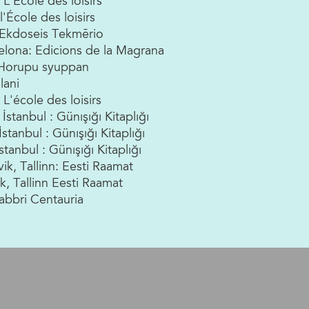
 L'Ecole des loisirs
l'École des loisirs
 : Ekdoseis Tekmērio
rcelona: Edicions de la Magrana
: Horupu syuppan
lani
 L'école des loisirs
̇stanbul : Günışığı Kitaplığı
̇stanbul : Günışığı Kitaplığı
stanbul : Günışığı Kitaplığı
ik, Tallinn: Eesti Raamat
ik, Tallinn Eesti Raamat
Fabbri Centauria