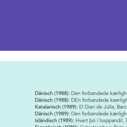
Dänisch (1988):
Den forbandede kærlighed
Dänisch (1988):
DEn forbandede kaerligh
Katalanisch (1989):
El Diari de Júlia, Ba
Dänisch (1989):
Den forbandede kærlighed
Isländisch (1989):
Hvert þó í hoppandi!,