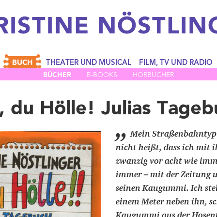
RISTINE
NÖSTLIN
BUCH
THEATER UND MUSICAL
FILM, TV UND RADIO
BÜCHER
E-BOOKS
HÖRBÜCHER
, du Hölle! Julias Tageb
„
Mein Straßenbahntyp h
nicht heißt, dass ich mit
zwanzig vor acht wie imme
immer – mit der Zeitung 
seinen Kaugummi. Ich ste
einem Meter neben ihn, sc
Kaugummi aus der Hosenta