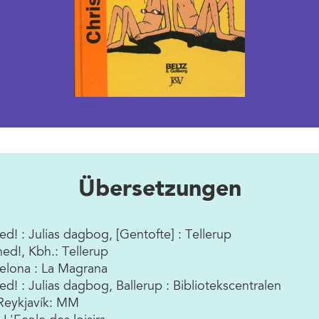
1994
Übersetzungen
! : Julias dagbog, [Gentofte] : Tellerup
ed!, Kbh.: Tellerup
rcelona : La Magrana
! : Julias dagbog, Ballerup : Bibliotekscentralen
 Reykjavík: MM