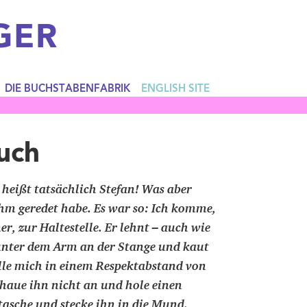
GER
DIE BUCHSTABENFABRIK
ENGLISH SITE
uch
eißt tatsächlich Stefan! Was aber
 ihm geredet habe. Es war so: Ich komme,
r, zur Haltestelle. Er lehnt – auch wie
unter dem Arm an der Stange und kaut
lle mich in einem Respektabstand von
haue ihn nicht an und hole einen
sche und stecke ihn in die Mund.