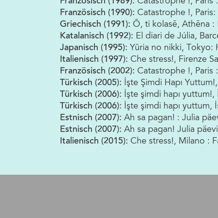
Französisch (1989):
Catastrophe !, Paris :
Französisch (1990):
Catastrophe !, Paris: 
Griechisch (1991):
Ō, ti kolasē, Athēna
Katalanisch (1992):
El diari de Júlia, Ba
Japanisch (1995):
Yûria no nikki, Tokyo
Italienisch (1997):
Che stress!, Firenze Sa
Französisch (2002):
Catastrophe !, Paris :
Türkisch (2005):
İşte Şimdi Hapı Yuttum!, I
Türkisch (2006):
İşte şimdi hapı yuttum!, I
Türkisch (2006):
İşte şimdi hapı yuttum, İ
Estnisch (2007):
Ah sa pagan! : Julia päev
Estnisch (2007):
Ah sa pagan! Julia päev
Italienisch (2015):
Che stress!, Milano : 