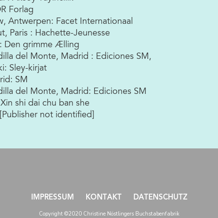
DR Forlag
w, Antwerpen: Facet Internationaal
t, Paris : Hachette-Jeunesse
] : Den grimme Ælling
illa del Monte, Madrid : Ediciones SM,
i: Sley-kirjat
rid: SM
dilla del Monte, Madrid: Ediciones SM
g Xin shi dai chu ban she
 [Publisher not identified]
IMPRESSUM
KONTAKT
DATENSCHUTZ
Copyright ©2020 Christine Nöstlingers Buchstabenfabrik