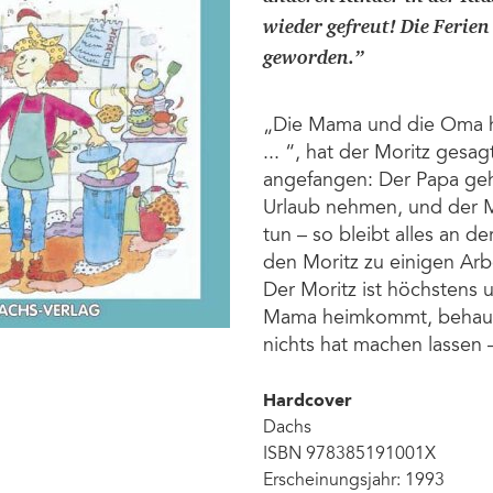
wieder gefreut! Die Ferie
geworden.
”
„Die Mama und die Oma h
... “, hat der Moritz ges
angefangen: Der Papa geh
Urlaub nehmen, und der Mo
tun – so bleibt alles an d
den Moritz zu einigen Arbe
Der Moritz ist höchstens
Mama heimkommt, behaupte
nichts hat machen lassen
Hardcover
Dachs
ISBN 978385191001X
Erscheinungsjahr: 1993