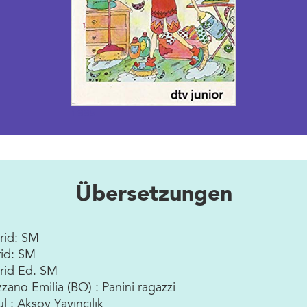
1995
Übersetzungen
rid: SM
rid: SM
rid Ed. SM
zano Emilia (BO) : Panini ragazzi
bul : Aksoy Yayıncılık