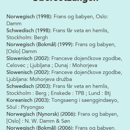
Norwegisch (1998):
Frans og babyen, Oslo:
Damm
Schwedisch (1998):
Frans får veta en hemlis,
Stockholm: Bergh
Norwegisch (Bokmål) (1999):
Frans og babyen,
[Oslo] Damm
Slowenisch (2002):
Franceve dojenčkove zgodbe,
Celovec ; Ljubljana ; Dunaj : Mohorjeva
Slowenisch (2002):
Franceve dojenčkove zgodbe,
Ljubljana: Mohorjeva družba
Schwedisch (2003):
Frans får veta en hemlis,
Stockholm : Berg ; Enskede : TPB ; Lund : Btj
Koreanisch (2003):
Tongsaeng i saenggindaeyo,
Sŏul : Piryongso
Norwegisch (Nynorsk) (2006):
Frans og babyen,
[Oslo] : N. W. Damm & Søn
Norwegisch (Bokmål) (2006):
Frans og babyen,