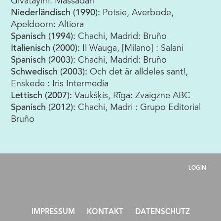
Givatayim: Massadah
Niederländisch (1990):
Potsie, Averbode,
Apeldoorn: Altiora
Spanisch (1994):
Chachi, Madrid: Bruño
Italienisch (2000):
Il Wauga, [Milano] : Salani
Spanisch (2003):
Chachi, Madrid: Bruño
Schwedisch (2003):
Och det är alldeles sant!,
Enskede : Iris Intermedia
Lettisch (2007):
Vaukšķis, Rīga: Zvaigzne ABC
Spanisch (2012):
Chachi, Madri : Grupo Editorial
Bruño
LOGIN
IMPRESSUM
KONTAKT
DATENSCHUTZ