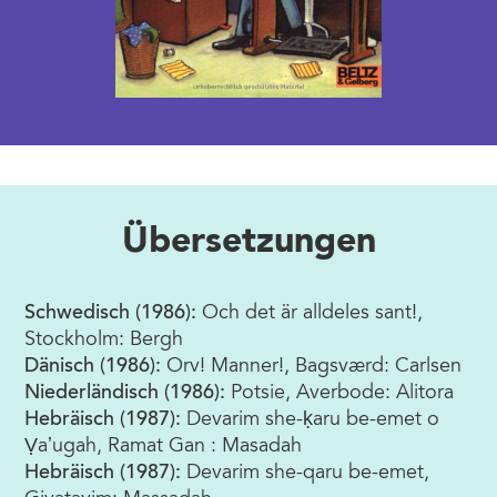
2010
Übersetzungen
Schwedisch (1986):
Och det är alldeles sant!,
Stockholm: Bergh
Dänisch (1986):
Orv! Manner!, Bagsværd: Carlsen
Niederländisch (1986):
Potsie, Averbode: Alitora
Hebräisch (1987):
Devarim she-ḳaru be-emet o
Ṿaʼugah, Ramat Gan : Masadah
Hebräisch (1987):
Devarim she-qaru be-emet,