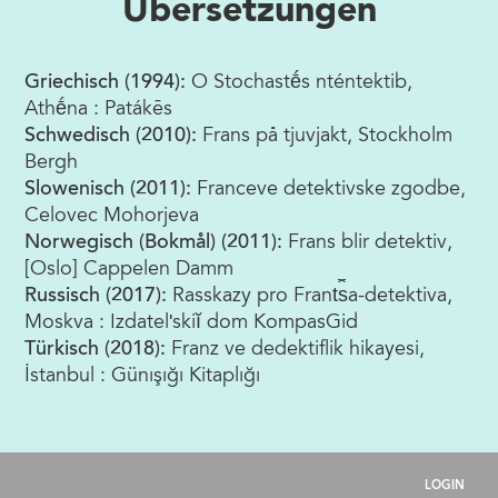
Übersetzungen
Griechisch (1994):
O Stochastḗs nténtektib,
Athḗna : Patákēs
Schwedisch (2010):
Frans på tjuvjakt, Stockholm
Bergh
Slowenisch (2011):
Franceve detektivske zgodbe,
Celovec Mohorjeva
Norwegisch (Bokmål) (2011):
Frans blir detektiv,
[Oslo] Cappelen Damm
Russisch (2017):
Rasskazy pro Frant︠s︡a-detektiva,
Moskva : Izdatelʹskiĭ dom KompasGid
Türkisch (2018):
Franz ve dedektiflik hikayesi,
İstanbul : Günışığı Kitaplığı
LOGIN